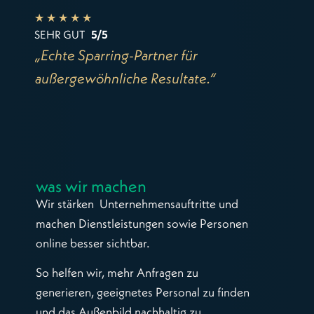
★ ★ ★ ★ ★
SEHR GUT
5/5
„Echte Sparring-Partner für
„Ich 
außergewöhnliche Resultate.“
bekom
und d
bei w
was wir machen
Wir stärken Unternehmensauftritte und
machen Dienstleistungen sowie Personen
online besser sichtbar.
So helfen wir, mehr Anfragen zu
generieren, geeignetes Personal zu finden
und das Außenbild nachhaltig zu